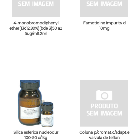
4-monobromodiphenyl
Famotidine impurity d
ether(13c12,99%)(bde 3)50 a±
10mg
5ug/ml1.2ml
Silica esferica nucleodur
Coluna p/cromat.c/adapt.e
100-50 c/1kg
valvula de teflon