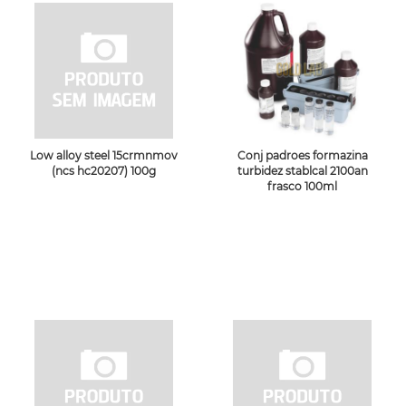
Low alloy steel 15crmnmov
Conj padroes formazina
(ncs hc20207) 100g
turbidez stablcal 2100an
frasco 100ml