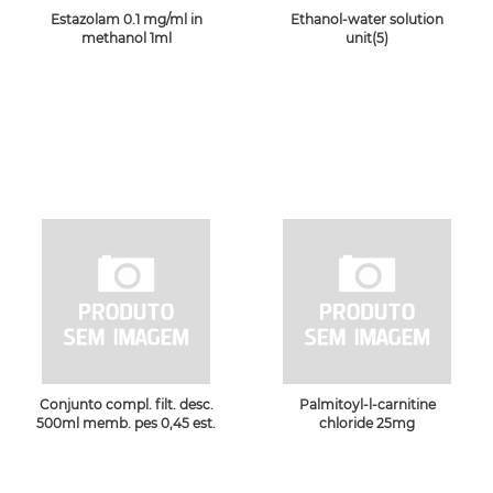
Estazolam 0.1 mg/ml in
Ethanol-water solution
methanol 1ml
unit(5)
Conjunto compl. filt. desc.
Palmitoyl-l-carnitine
500ml memb. pes 0,45 est.
chloride 25mg