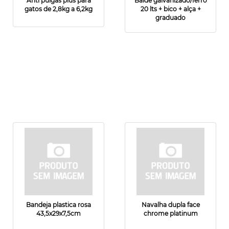
Anti pulgas plus para
Balde galvanizado/ferro
gatos de 2,8kg a 6,2kg
20 lts + bico + alça +
graduado
Bandeja plastica rosa
Navalha dupla face
43,5x29x7,5cm
chrome platinum