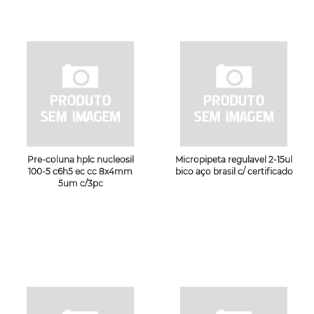
Pre-coluna hplc nucleosil
Micropipeta regulavel 2-15ul
100-5 c6h5 ec cc 8x4mm
bico aço brasil c/ certificado
5um c/3pc