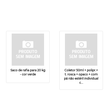
Saco de rafia para 20 kg
Coletor 50ml + polipr.+
- cor verde
t. rosca + opaco + com
pá não estéril individual
c...