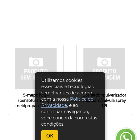
Utilizamos cookies
essenciais e tecnologias
semelhantes de acordo
5-mapb hcl(1-
Borrifador/pulverizador
com a nossa
Política de
(benzofuran-5-il)n-
manual c/valvula spray
Privacidade
, e ao
metilpropan-2-a....1ml
1,2l
continuar navegando,
você concorda com estas
condições.
OK