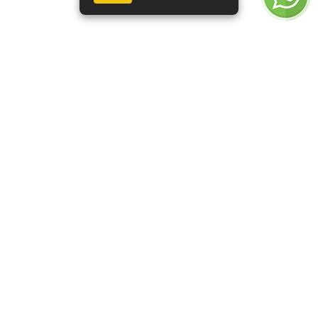
Borrifador/pulverizador
Copo do filtro regulador
manual c/valvula spray
com dreno 1/2
1,5l
policarbonato